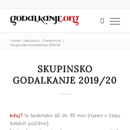
Home
/
Aktualno
/
Delavnice
/
Skupinsko Godalkanje 2019/20
SKUPINSKO
GODALKANJE 2019/20
kdaj?
1x tedensko 60 do 90 min (razen v času
šolskih počitnic)