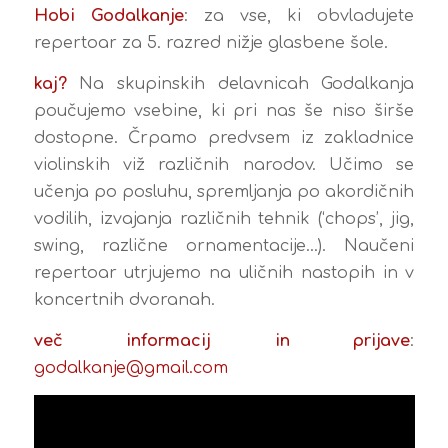
Hobi Godalkanje
: za vse, ki obvladujete
repertoar za 5. razred nižje glasbene šole.
kaj?
Na skupinskih delavnicah Godalkanja
poučujemo vsebine, ki pri nas še niso širše
dostopne. Črpamo predvsem iz zakladnice
violinskih viž različnih narodov. Učimo se
učenja po posluhu, spremljanja po akordičnih
vodilih, izvajanja različnih tehnik (‘chops’, jig,
swing, različne ornamentacije…). Naučeni
repertoar utrjujemo na uličnih nastopih in v
koncertnih dvoranah.
več informacij in prijave
:
godalkanje@gmail.com