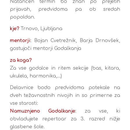
Natančen termin bo znan po prejetih
prijavah, predvidoma pa ob sredah
popoldan.
kje?
Trnovo, Ljubljana
mentorji
: Bojan Cvetrežnik, Barja Drnovšek,
gostujoči mentorji Godalkanja
za koga?
Za vse godalce in ritem sekcije (bas, kitara,
ukulela, harmonika,…)
Delavnice bodo predvidoma potekale na
dveh težavnostnih nivojih in so primerne za
vse starosti:
Namuznjeno Godalkanje
: za vse, ki
obvladujete repertoar za 3. razred nižje
glasbene šole.