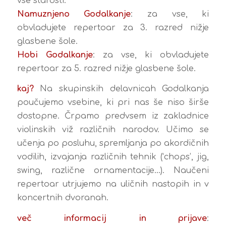
vse starosti:
Namuznjeno Godalkanje
: za vse, ki
obvladujete repertoar za 3. razred nižje
glasbene šole.
Hobi Godalkanje
: za vse, ki obvladujete
repertoar za 5. razred nižje glasbene šole.
kaj?
Na skupinskih delavnicah Godalkanja
poučujemo vsebine, ki pri nas še niso širše
dostopne. Črpamo predvsem iz zakladnice
violinskih viž različnih narodov. Učimo se
učenja po posluhu, spremljanja po akordičnih
vodilih, izvajanja različnih tehnik (‘chops’, jig,
swing, različne ornamentacije…). Naučeni
repertoar utrjujemo na uličnih nastopih in v
koncertnih dvoranah.
več informacij in prijave
: