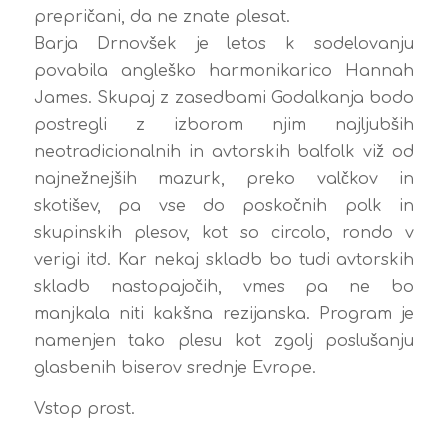
prepričani, da ne znate plesat.
Barja Drnovšek je letos k sodelovanju
povabila angleško harmonikarico Hannah
James. Skupaj z zasedbami Godalkanja bodo
postregli z izborom njim najljubših
neotradicionalnih in avtorskih balfolk viž od
najnežnejših mazurk, preko valčkov in
skotišev, pa vse do poskočnih polk in
skupinskih plesov, kot so circolo, rondo v
verigi itd. Kar nekaj skladb bo tudi avtorskih
skladb nastopajočih, vmes pa ne bo
manjkala niti kakšna rezijanska. Program je
namenjen tako plesu kot zgolj poslušanju
glasbenih biserov srednje Evrope.
Vstop prost.