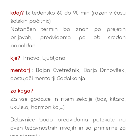
kdaj?
1x tedensko 60 do 90 min (razen v času
šolskih počitnic)
Natančen termin bo znan po prejetih
prijavah, predvidoma pa ob sredah
popoldan.
kje?
Trnovo, Ljubljana
mentorji
: Bojan Cvetrežnik, Barja Drnovšek,
gostujoči mentorji Godalkanja
za koga?
Za vse godalce in ritem sekcije (bas, kitara,
ukulela, harmonika,…)
Delavnice bodo predvidoma potekale na
dveh težavnostnih nivojih in so primerne za