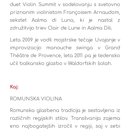
duet Violin Summit v sodelovanju s svetovno
priznanim violinistom Françoisem Arnaudom,
sekstet Aalma di Luna, ki je nastal z
združitvijo triev Clair de Lune in Aalma Dili.
Leta 2009 je vodil mojstrske tečaje Uvajanje v
improvizacijo manouche swinga v Grand
Théâtre de Provence, leta 2011 pa je tedensko
učil balkansko glasbo v Waldorfskih šolah.
Kaj:
ROMUNSKA VIOLINA
Romunska glasbena tradicija je sestavljena iz
različnih regijskih stilov. Transilvanija zajema
eno najbogatejših izročil v regiji, saj v sebi