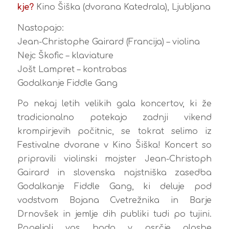
kje?
Kino Šiška (dvorana Katedrala), Ljubljana
Nastopajo:
Jean-Christophe Gairard (Francija) – violina
Nejc Škofic – klaviature
Jošt Lampret – kontrabas
Godalkanje Fiddle Gang
Po nekaj letih velikih gala koncertov, ki že
tradicionalno potekajo zadnji vikend
krompirjevih počitnic, se tokrat selimo iz
Festivalne dvorane v Kino Šiška! Koncert so
pripravili violinski mojster Jean-Christoph
Gairard in slovenska najstniška zasedba
Godalkanje Fiddle Gang, ki deluje pod
vodstvom Bojana Cvetrežnika in Barje
Drnovšek in jemlje dih publiki tudi po tujini.
Popeljali vas bodo v osrčje glasbe