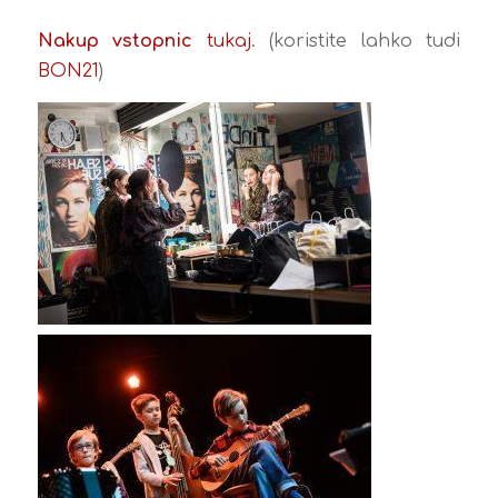
Nakup vstopnic
tukaj
. (koristite lahko tudi
BON21
)