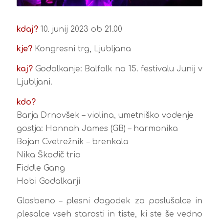
kdaj?
10. junij 2023 ob 21.00
kje?
Kongresni trg, Ljubljana
kaj?
Godalkanje: Balfolk na 15. festivalu Junij v
Ljubljani.
kdo?
Barja Drnovšek – violina, umetniško vodenje
gostja: Hannah James (GB) – harmonika
Bojan Cvetrežnik – brenkala
Nika Škodič trio
Fiddle Gang
Hobi Godalkarji
Glasbeno – plesni dogodek za poslušalce in
plesalce vseh starosti in tiste, ki ste še vedno