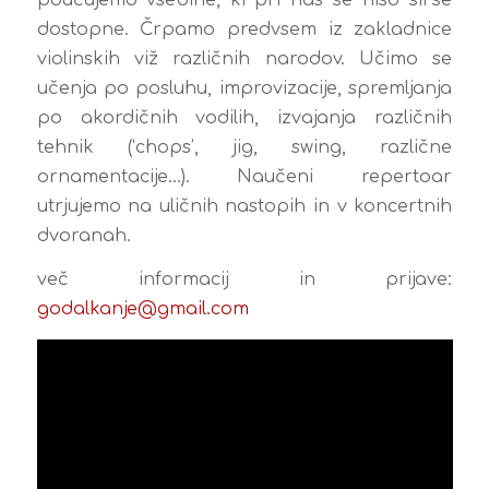
dostopne. Črpamo predvsem iz zakladnice
violinskih viž različnih narodov. Učimo se
učenja po posluhu, improvizacije, spremljanja
po akordičnih vodilih, izvajanja različnih
tehnik (‘chops’, jig, swing, različne
ornamentacije…). Naučeni repertoar
utrjujemo na uličnih nastopih in v koncertnih
dvoranah.
več informacij in prijave:
godalkanje@gmail.com