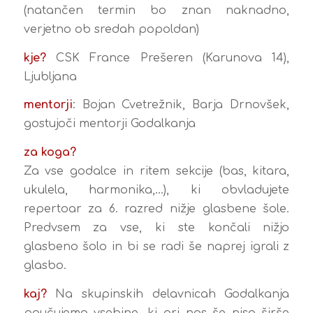
(natančen termin bo znan naknadno,
verjetno ob sredah popoldan)
kje?
CSK France Prešeren (Karunova 14),
Ljubljana
mentorji
: Bojan Cvetrežnik, Barja Drnovšek,
gostujoči mentorji Godalkanja
za
koga?
Za vse godalce in ritem sekcije (bas, kitara,
ukulela, harmonika,…), ki obvladujete
repertoar za 6. razred nižje glasbene šole.
Predvsem za vse, ki ste končali nižjo
glasbeno šolo in bi se radi še naprej igrali z
glasbo.
kaj?
Na skupinskih delavnicah Godalkanja
poučujemo vsebine, ki pri nas še niso širše