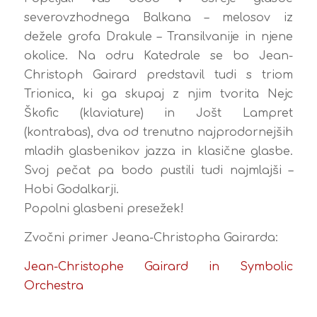
severovzhodnega Balkana – melosov iz
dežele grofa Drakule – Transilvanije in njene
okolice. Na odru Katedrale se bo Jean-
Christoph Gairard predstavil tudi s triom
Trionica, ki ga skupaj z njim tvorita Nejc
Škofic (klaviature) in Jošt Lampret
(kontrabas), dva od trenutno najprodornejših
mladih glasbenikov jazza in klasične glasbe.
Svoj pečat pa bodo pustili tudi najmlajši –
Hobi Godalkarji.
Popolni glasbeni presežek!
Zvočni primer Jeana-Christopha Gairarda:
Jean-Christophe Gairard in Symbolic
Orchestra