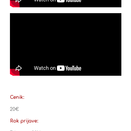
Cenik:
20€
Rok prijave: