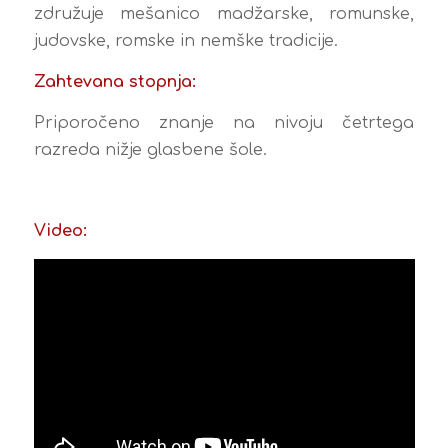
združuje mešanico madžarske, romunske,
judovske, romske in nemške tradicije.
Zahtevana stopnja:
Priporočeno znanje na nivoju četrtega
razreda nižje glasbene šole.
Video: