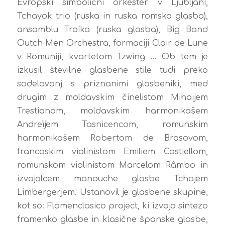
Evropski simbolični orkester v Ljubljani,
Tchayok trio (ruska in ruska romska glasba),
ansamblu Troïka (ruska glasba), Big Band
Outch Men Orchestra, formaciji Clair de Lune
v Romuniji, kvartetom Tzwing … Ob tem je
izkusil številne glasbene stile tudi preko
sodelovanj s priznanimi glasbeniki, med
drugim z moldavskim činelistom Mihaijem
Trestianom, moldavskim harmonikašem
Andreïjem Tasnicencom, romunskim
harmonikašem Robertom de Brasovom,
francoskim violinistom Emiliem Castiellom,
romunskom violinistom Marcelom Râmbo in
izvajalcem manouche glasbe Tchajem
Limbergerjem. Ustanovil je glasbene skupine,
kot so: Flamenclasico project, ki izvaja sintezo
framenko glasbe in klasične španske glasbe,