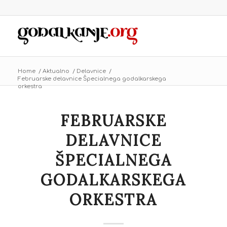
Home
/
Aktualno
/
Delavnice
/
Februarske delavnice Špecialnega godalkarskega
orkestra
FEBRUARSKE
DELAVNICE
ŠPECIALNEGA
GODALKARSKEGA
ORKESTRA