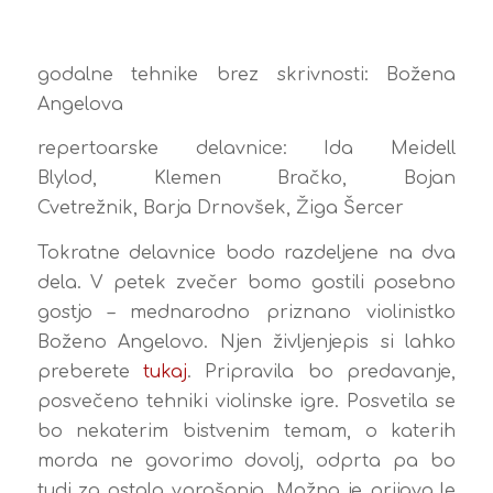
godalne tehnike brez skrivnosti: Božena
Angelova
repertoarske delavnice: Ida Meidell
Blylod, Klemen Bračko, Bojan
Cvetrežnik, Barja Drnovšek, Žiga Šercer
Tokratne delavnice bodo razdeljene na dva
dela. V petek zvečer bomo gostili posebno
gostjo – mednarodno priznano violinistko
Boženo Angelovo. Njen življenjepis si lahko
preberete
tukaj
. Pripravila bo predavanje,
posvečeno tehniki violinske igre. Posvetila se
bo nekaterim bistvenim temam, o katerih
morda ne govorimo dovolj, odprta pa bo
tudi za ostala vprašanja. Možna je prijava le