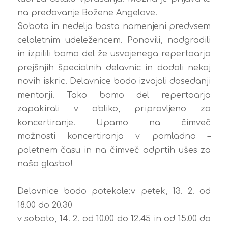
na predavanje Božene Angelove.
Sobota in nedelja bosta namenjeni predvsem
celoletnim udeležencem. Ponovili, nadgradili
in izpilili bomo del že usvojenega repertoarja
prejšnjih špecialnih delavnic in dodali nekaj
novih iskric. Delavnice bodo izvajali dosedanji
mentorji. Tako bomo del repertoarja
zapakirali v obliko, pripravljeno za
koncertiranje. Upamo na čimveč
možnosti koncertiranja v pomladno –
poletnem času in na čimveč odprtih ušes za
našo glasbo!
Delavnice bodo potekale:
v petek, 13. 2. od
18.00 do 20.30
v soboto, 14. 2. od 10.00 do 12.45 in od 15.00 do