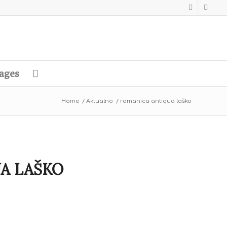
ages
Home
/
Aktualno
/
romanica antiqua laško
A LAŠKO