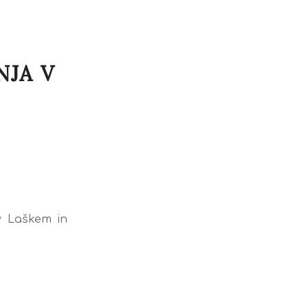
JA V
v Laškem in