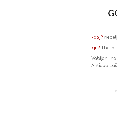
G
kdaj?
nedelja
kje?
Therma
Vabljeni na
Antiqua Laš
J