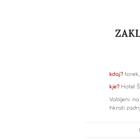
ZAK
kdaj?
torek, 
kje?
Hotel Š
Vabljeni n
hkrati zadn