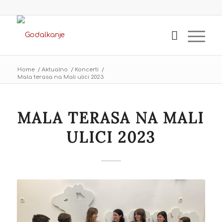
Home
/
Aktualno
/
Koncerti
/
Mala terasa na Mali ulici 2023
MALA TERASA NA MALI
ULICI 2023