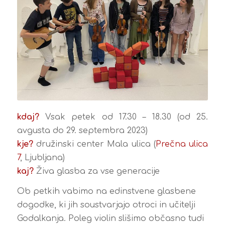
kdaj?
Vsak petek od 17.30 – 18.30 (od 25.
avgusta do 29. septembra 2023)
kje?
družinski center Mala ulica (
Prečna ulica
7
, Ljubljana)
kaj?
Živa glasba za vse generacije
Ob petkih vabimo na edinstvene glasbene
dogodke, ki jih soustvarjajo otroci in učitelji
Godalkanja. Poleg violin slišimo občasno tudi