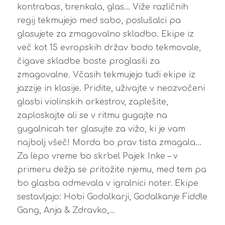
kontrabas, brenkala, glas… Viže različnih
regij tekmujejo med sabo, poslušalci pa
glasujete za zmagovalno skladbo. Ekipe iz
več kot 15 evropskih držav bodo tekmovale,
čigave skladbe boste proglasili za
zmagovalne. Včasih tekmujejo tudi ekipe iz
jazzije in klasije. Pridite, uživajte v neozvočeni
glasbi violinskih orkestrov, zaplešite,
zaploskajte ali se v ritmu gugajte na
gugalnicah ter glasujte za vižo, ki je vam
najbolj všeč! Morda bo prav tista zmagala…
Za lepo vreme bo skrbel Pajek Inke – v
primeru dežja se pritožite njemu, med tem pa
bo glasba odmevala v igralnici noter. Ekipe
sestavljajo: Hobi Godalkarji, Godalkanje Fiddle
Gang, Anja & Zdravko,…