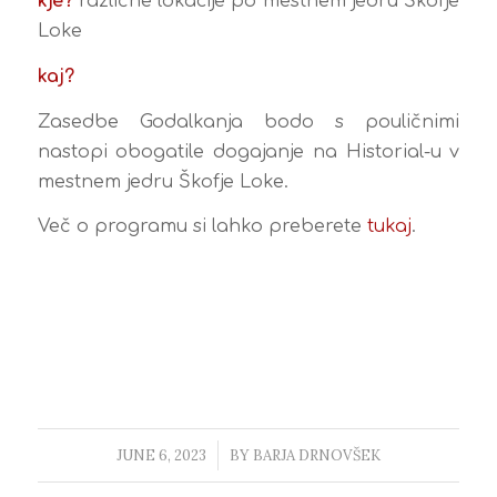
kje?
različne lokacije po mestnem jedru Škofje
Loke
kaj?
Zasedbe Godalkanja bodo s pouličnimi
nastopi obogatile dogajanje na Historial-u v
mestnem jedru Škofje Loke.
Več o programu si lahko preberete
tukaj
.
JUNE 6, 2023
/
BY
BARJA DRNOVŠEK