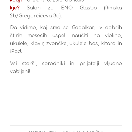
kje?
Salon za ENO Glasbo (Rimska
2b/Gregorčičeva 3a).
Da vidimo, kaj smo se Godalkarji v dobrih
štirih mesecih uspeli naučiti na violino,
ukulele, klavir, zvončke, ukulele bas, kitaro in
iPad.
Vsi starši, sorodniki in prijatelji vljudno
vabljeni!