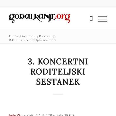
Home
/
Aktualno
/
Koncerti
/
3. koncertni roditeljski sestanek
3. KONCERTNI
RODITELJSKI
SESTANEK
kdaj?
Torek, 17. 3. 2015, ob 18.00