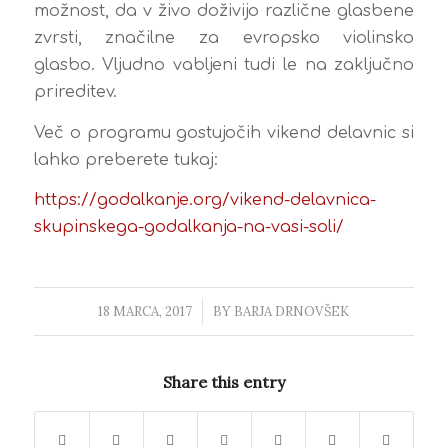
možnost, da v živo doživijo različne glasbene
zvrsti, značilne za evropsko violinsko
glasbo. Vljudno vabljeni tudi le na zaključno
prireditev.
Več o programu gostujočih vikend delavnic si
lahko preberete tukaj:
https://godalkanje.org/vikend-
delavnica-
skupinskega-
godalkanja-na-vasi-soli/
18 MARCA, 2017
/
BY
BARJA DRNOVŠEK
Share this entry