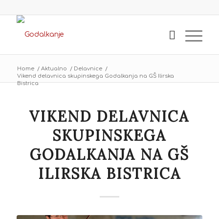
Home
/
Aktualno
/
Delavnice
/
Vikend delavnica skupinskega Godalkanja na GŠ Ilirska
Bistrica
VIKEND DELAVNICA
SKUPINSKEGA
GODALKANJA NA GŠ
ILIRSKA BISTRICA