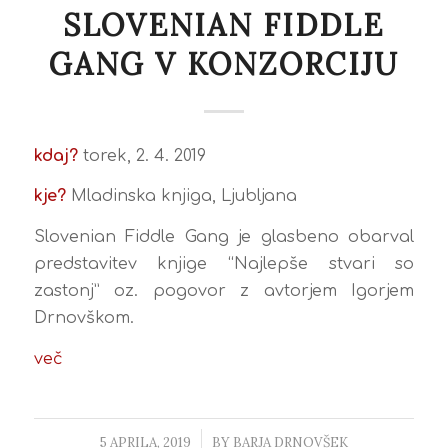
SLOVENIAN FIDDLE
GANG V KONZORCIJU
kdaj?
torek, 2. 4. 2019
kje?
Mladinska knjiga, Ljubljana
Slovenian Fiddle Gang je glasbeno obarval
predstavitev knjige “Najlepše stvari so
zastonj” oz. pogovor z avtorjem Igorjem
Drnovškom.
več
5 APRILA, 2019
/
BY
BARJA DRNOVŠEK