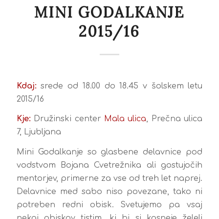
MINI GODALKANJE
2015/16
Kdaj:
srede od 18.00 do 18.45 v šolskem letu
2015/16
Kje:
Družinski center
Mala ulica
, Prečna ulica
7, Ljubljana
Mini Godalkanje so glasbene delavnice pod
vodstvom Bojana Cvetrežnika ali gostujočih
mentorjev, primerne za vse od treh let naprej.
Delavnice med sabo niso povezane, tako ni
potreben redni obisk. Svetujemo pa vsaj
nekaj obiskov tistim, ki bi si kasneje želeli