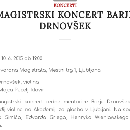
KONCERTI
MAGISTRSKI KONCERT BARJ
DRNOVŠEK
10. 6. 2015 ob 19.00
vorana Magistrata, Mestni trg 1, Ljubljana
rnovšek, violina
 Mojca Pucelj, klavir
magistrski koncert redne mentorice Barje Drnovšek
dij violine na Akademiji za glasbo v Ljubljani. Na 
a Simića, Edvarda Griega, Henryka Wieniawskega 
.