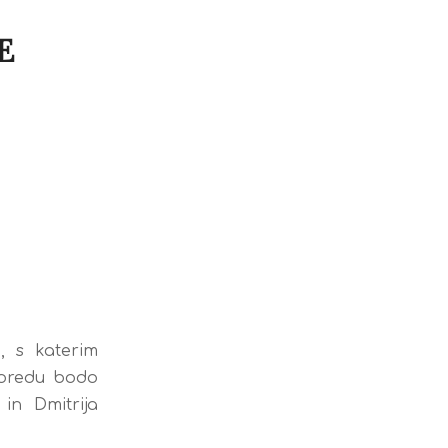
E
, s katerim
sporedu bodo
in Dmitrija