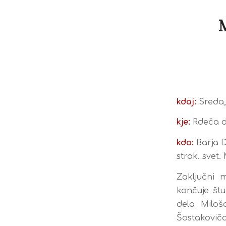
kdaj:
Sreda, 
kje:
Rdeča d
kdo:
Barja D
strok. svet.
Zaključni 
končuje štu
dela Miloš
Šostakoviča