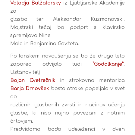
Volodja Balžalorsky
iz Ljubljanske Akademije
za
glasbo ter Aleksandar Kuzmanovski.
Mojstrski tečaj bo podprt s klavirsko
spremljavo Nine
Mole in Benjamina Govžeta.
Po lanskem navdušenju se bo že drugo leto
zapored odvijalo tudi
”Godalkanje”
.
Ustanovitelj
Bojan Cvetrežnik
in strokovna mentorica
Barja Drnovšek
bosta otroke popeljala v svet
do
različnih glasbenih zvrsti in načinov učenja
glasbe, ki niso nujno povezani z notnim
črtovjem.
Predvidoma bodo udeleženci v dveh