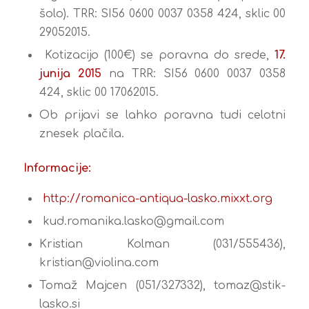
šolo). TRR: SI56 0600 0037 0358 424, sklic 00
29052015.
Kotizacijo (100€) se poravna do srede,
17.
junija
2015
na TRR: SI56 0600 0037 0358
424, sklic 00 17062015.
Ob prijavi se lahko poravna tudi celotni
znesek plačila.
Informacije:
http://romanica-antiqua-lasko.mixxt.org
kud.romanika.lasko@gmail.com
Kristian Kolman (031/555436),
kristian@violina.com
Tomaž Majcen (051/327332), tomaz@stik-
lasko.si