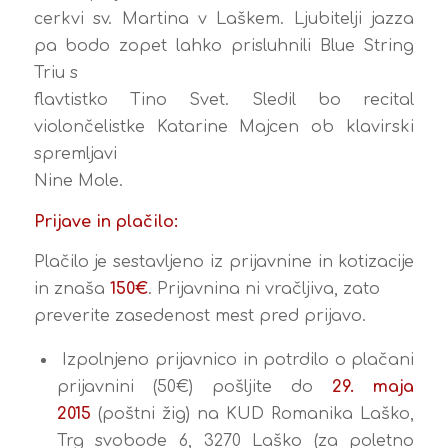
cerkvi sv. Martina v Laškem. Ljubitelji jazza
pa bodo zopet lahko prisluhnili Blue String
Triu s
flavtistko Tino Svet. Sledil bo recital
violončelistke Katarine Majcen ob klavirski
spremljavi
Nine Mole.
Prijave in plačilo:
Plačilo je sestavljeno iz prijavnine in kotizacije
in znaša
150€
. Prijavnina ni vračljiva, zato
preverite zasedenost mest pred prijavo.
Izpolnjeno prijavnico in potrdilo o plačani
prijavnini (50€) pošljite do
29. maja
2015
(poštni žig) na KUD Romanika Laško,
Trg svobode 6, 3270 Laško (za poletno