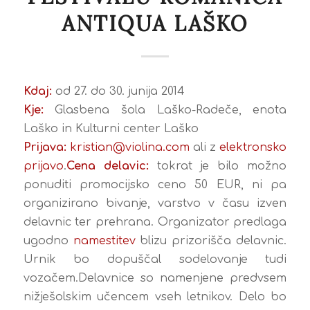
ANTIQUA LAŠKO
Kdaj:
od 27. do 30. junija 2014
Kje:
Glasbena šola Laško-Radeče, enota
Laško in Kulturni center Laško
Prijava:
kristian@violina.com
ali z
elektronsko
prijavo
.
Cena delavic:
tokrat je bilo možno
ponuditi promocijsko ceno 50 EUR, ni pa
organizirano bivanje, varstvo v času izven
delavnic ter prehrana. Organizator predlaga
ugodno
namestitev
blizu prizorišča delavnic.
Urnik bo dopuščal sodelovanje tudi
vozačem.Delavnice so namenjene predvsem
nižješolskim učencem vseh letnikov. Delo bo