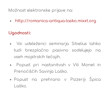
Možnost elektronske prijave na:
http://romanica-antiqua-lasko.mixxt.org
Ugodnosti:
Vsi udeleženci seminarja Sibelius lahko
tudi brezplačno pasivno sodelujejo na
vseh mojstrskih tečajih.
Popust pri nastanitvah v Vili Monet in
Prenočiščih Savinja Laško.
Popust na prehrano v Pizzeriji Špica
Laško.