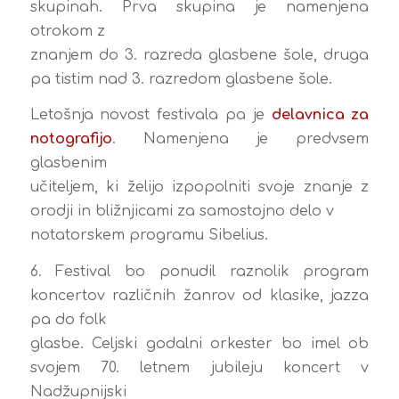
skupinah. Prva skupina je namenjena
otrokom z
znanjem do 3. razreda glasbene šole, druga
pa tistim nad 3. razredom glasbene šole.
Letošnja novost festivala pa je
delavnica za
notografijo
. Namenjena je predvsem
glasbenim
učiteljem, ki želijo izpopolniti svoje znanje z
orodji in bližnjicami za samostojno delo v
notatorskem programu Sibelius.
6. Festival bo ponudil raznolik program
koncertov različnih žanrov od klasike, jazza
pa do folk
glasbe. Celjski godalni orkester bo imel ob
svojem 70. letnem jubileju koncert v
Nadžupnijski