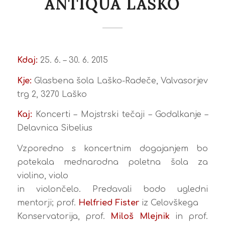
ANTIQUA LAŠKO
Kdaj:
25. 6. – 30. 6. 2015
Kje:
Glasbena šola Laško-Radeče, Valvasorjev
trg 2, 3270 Laško
Kaj:
Koncerti – Mojstrski tečaji – Godalkanje –
Delavnica Sibelius
Vzporedno s koncertnim dogajanjem bo
potekala mednarodna poletna šola za
violino, violo
in violončelo. Predavali bodo ugledni
mentorji; prof.
Helfried Fister
iz Celovškega
Konservatorija, prof.
Miloš Mlejnik
in prof.