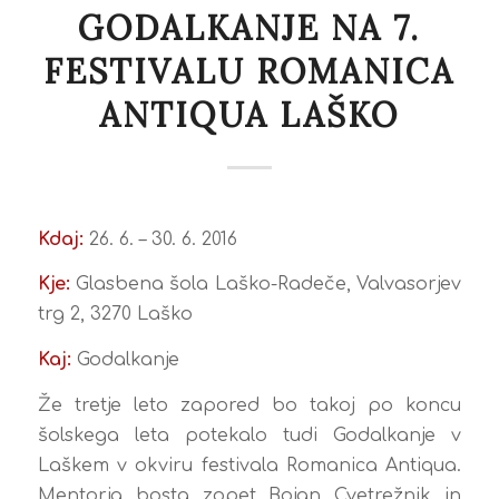
GODALKANJE NA 7.
FESTIVALU ROMANICA
ANTIQUA LAŠKO
Kdaj:
26. 6. – 30. 6. 2016
Kje:
Glasbena šola Laško-Radeče, Valvasorjev
trg 2, 3270 Laško
Kaj:
Godalkanje
Že tretje leto zapored bo takoj po koncu
šolskega leta potekalo tudi Godalkanje v
Laškem v okviru festivala Romanica Antiqua.
Mentorja bosta zopet Bojan Cvetrežnik in