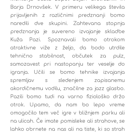
Barja Drnovšek. V primeru velikega števila
prijavljenih z različnimi predznanji bomo
naredili dve skupini. Zahtevana stopnja
predznanja je suvereno izvajanje skladbe
Kuža Pazi. Spoznavali bomo otrokom
atraktivne viže z željo, da bodo utrdile
tehnično stabilnost, občutek za pulz,
samozavest pri nastopanju ter veselje do
igranja. Učili se bomo tehnike izvajanja
spremljav s sledenjem zapisanemu
akordičnemu vodilu, značilne za jazz glasbo.
Pazili bomo tudi na varno fiziološko držo
otrok. Upamo, da nam bo lepo vreme
omogočilo tem več igre v bližnjem parku ali
na ulicah. Če imate pomisleke ali strahove, se
lahko obrnete na nas ali na tiste, ki so strah