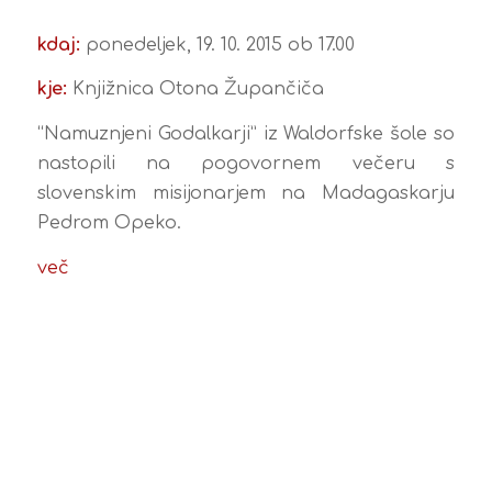
kdaj:
ponedeljek, 19. 10. 2015 ob 17.00
kje:
Knjižnica Otona Župančiča
“Namuznjeni Godalkarji” iz Waldorfske šole so
nastopili na pogovornem večeru s
slovenskim misijonarjem na Madagaskarju
Pedrom Opeko.
več