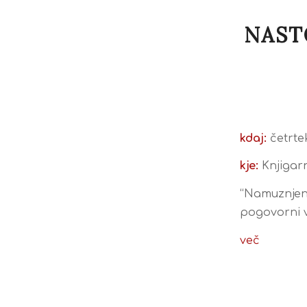
NAST
kdaj:
četrtek
kje:
Knjigar
“Namuznjeni
pogovorni ve
več