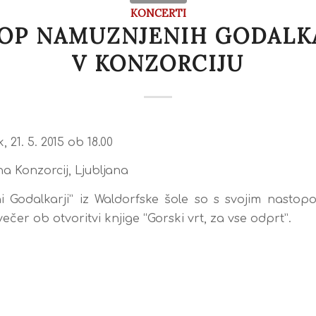
KONCERTI
OP NAMUZNJENIH GODALK
V KONZORCIJU
, 21. 5. 2015 ob 18.00
na Konzorcij, Ljubljana
 Godalkarji” iz Waldorfske šole so s svojim nastop
čer ob otvoritvi knjige “Gorski vrt, za vse odprt”.