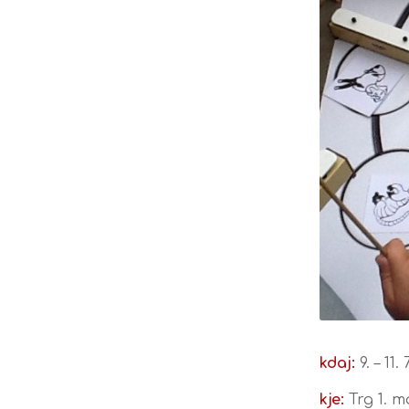
kdaj:
9. – 11. 
kje:
Trg 1. m