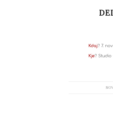
DE
Kdaj
? 7. no
Kje
? Studio C
NOV