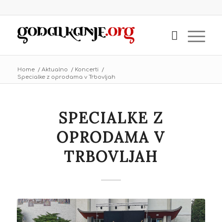
Home
/
Aktualno
/
Koncerti
/
Specialke z oprodama v Trbovljah
SPECIALKE Z
OPRODAMA V
TRBOVLJAH