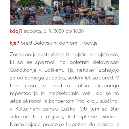
kdaj?
sobota, 5. 9. 2020 ob 18.00
kje?
pred Delavskim domom Trbovlje
Zasedba je sestavljena iz najstic in najstnikov,
ki so se spoznali na poletnih delavnicah
Godalkanje v Laškem. Tja nekateri zahajajo
že od samega začetka, sedem let zapored. V
tem času je nastalo toliko skupnega
repertoarja in medsebojnih vezi, da so to
letos okronali s koncertom “na kraju zločina”
v Kulturnem centru Laško. Ob tem so štiri
skladbe tudi objavili, kot spletne videe .
Nastopajoče povezuje ljubezen do glasbe iz