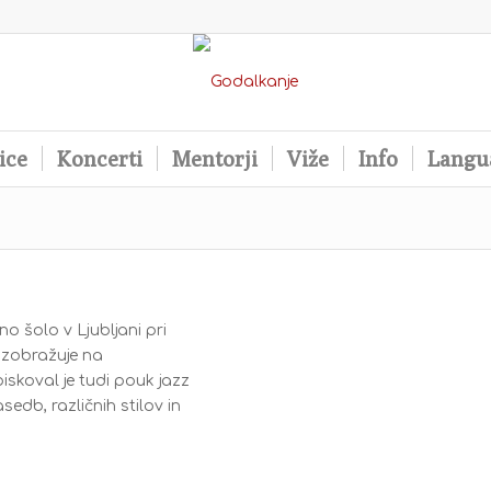
ice
Koncerti
Mentorji
Viže
Info
Langu
no šolo v Ljubljani pri
 izobražuje na
iskoval je tudi pouk jazz
edb, različnih stilov in