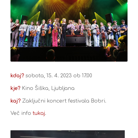
kdaj?
sobota, 15. 4. 2023 ob 17.00
kje?
Kino Šiška, Ljubljana
kaj?
Zaključni koncert festivala Bobri.
Več info
tukaj
.