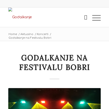
Home
/
Aktualno
/
Koncerti
/
Godalkanje na Festivalu Bobri
GODALKANJE NA
FESTIVALU BOBRI