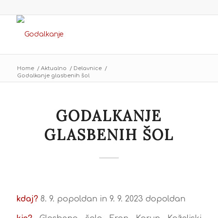
Home
/
Aktualno
/
Delavnice
/
Godalkanje glasbenih šol
GODALKANJE
GLASBENIH ŠOL
kdaj?
8. 9. popoldan in 9. 9. 2023 dopoldan