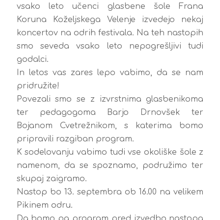
vsako leto učenci glasbene šole Frana
Koruna Koželjskega Velenje izvedejo nekaj
koncertov na odrih festivala. Na teh nastopih
smo seveda vsako leto nepogrešljivi tudi
godalci.
In letos vas zares lepo vabimo, da se nam
pridružite!
Povezali smo se z izvrstnima glasbenikoma
ter pedagogoma Barjo Drnovšek ter
Bojanom Cvetrežnikom, s katerima bomo
pripravili razgiban program.
K sodelovanju vabimo tudi vse okoliške šole z
namenom, da se spoznamo, podružimo ter
skupaj zaigramo.
Nastop bo 13. septembra ob 16.00 na velikem
Pikinem odru.
Da bomo pa program pred izvedbo nastopa