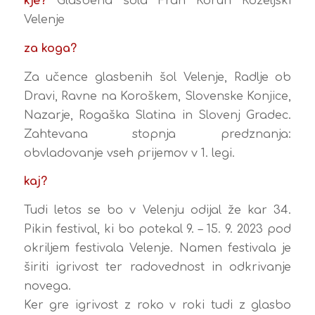
kje?
Glasbena šola Fran Korun Koželjski
Velenje
za koga?
Za učence glasbenih šol Velenje, Radlje ob
Dravi, Ravne na Koroškem, Slovenske Konjice,
Nazarje, Rogaška Slatina in Slovenj Gradec.
Zahtevana stopnja predznanja:
obvladovanje vseh prijemov v 1. legi.
kaj?
Tudi letos se bo v Velenju odijal že kar 34.
Pikin festival, ki bo potekal 9. – 15. 9. 2023 pod
okriljem festivala Velenje. Namen festivala je
širiti igrivost ter radovednost in odkrivanje
novega.
Ker gre igrivost z roko v roki tudi z glasbo