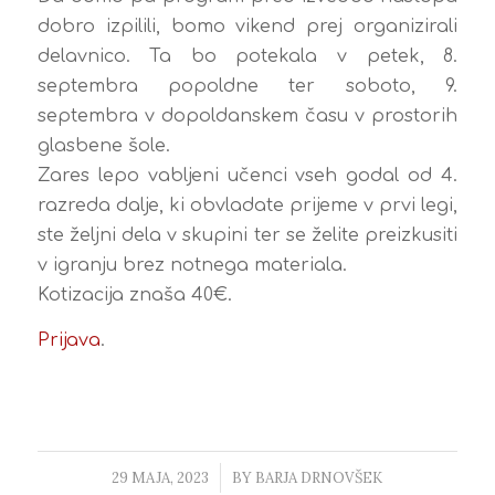
dobro izpilili, bomo vikend prej organizirali
delavnico. Ta bo potekala v petek, 8.
septembra popoldne ter soboto, 9.
septembra v dopoldanskem času v prostorih
glasbene šole.
Zares lepo vabljeni učenci vseh godal od 4.
razreda dalje, ki obvladate prijeme v prvi legi,
ste željni dela v skupini ter se želite preizkusiti
v igranju brez notnega materiala.
Kotizacija znaša 40€.
Prijava
.
29 MAJA, 2023
/
BY
BARJA DRNOVŠEK