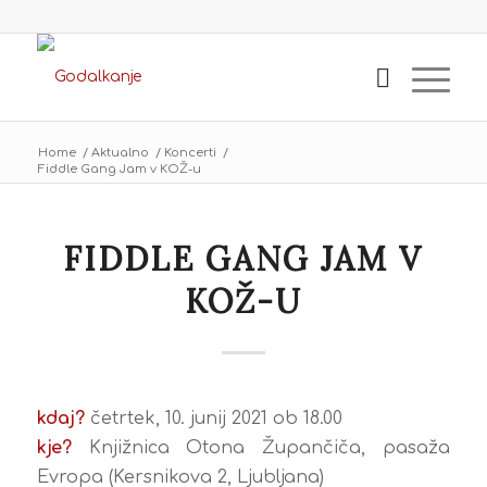
Home
/
Aktualno
/
Koncerti
/
Fiddle Gang Jam v KOŽ-u
FIDDLE GANG JAM V
KOŽ-U
kdaj?
četrtek, 10. junij 2021 ob 18.00
kje?
Knjižnica Otona Župančiča, pasaža
Evropa (Kersnikova 2, Ljubljana)