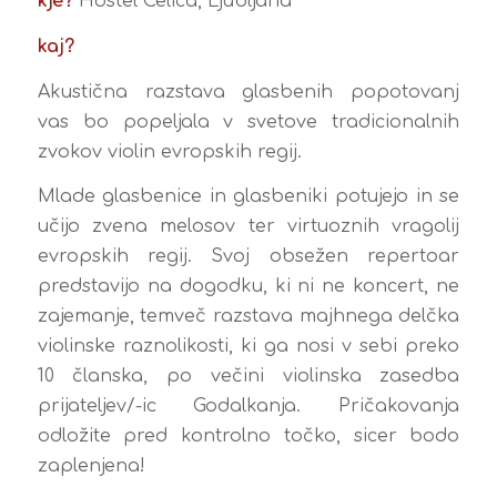
kje?
Hostel Celica, Ljubljana
kaj?
Akustična razstava glasbenih popotovanj
vas bo popeljala v svetove tradicionalnih
zvokov violin evropskih regij.
Mlade glasbenice in glasbeniki potujejo in se
učijo zvena melosov ter virtuoznih vragolij
evropskih regij. Svoj obsežen repertoar
predstavijo na dogodku, ki ni ne koncert, ne
zajemanje, temveč razstava majhnega delčka
violinske raznolikosti, ki ga nosi v sebi preko
10 članska, po večini violinska zasedba
prijateljev/-ic Godalkanja. Pričakovanja
odložite pred kontrolno točko, sicer bodo
zaplenjena!