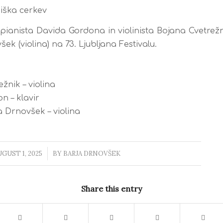
iška cerkev
 pianista Davida Gordona in violinista Bojana Cvetrežn
ek (violina) na 73. Ljubljana Festivalu.
žnik – violina
n – klavir
a Drnovšek – violina
GUST 1, 2025
/
BY
BARJA DRNOVŠEK
Share this entry