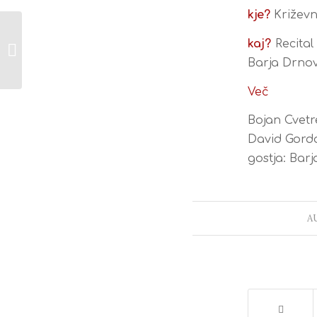
kje?
Križevn
Bojan Cv &
kaj?
Recital
Godalkanje Fiddle
Gang at Kamfest
Barja Drnovš
Festival
Več
Bojan Cvetre
David Gordo
gostja: Barj
AU