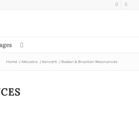
ages
Home
/
Aktualno
/
Koncerti
/
Balkan & Brazilian Resonances
NCES